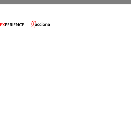
El vestido debía ser amarillo. Era
la consigna para
que las hermanas fueran reconocidas por los
espías aliados
en aquel baile de oficiales en el hotel
de la estación, dos españoles y dos franceses que más
tarde las esperarían en Zaragoza. El objetivo, recoger
los secretos militares que ellas portarían
clandestinamente. Cartas, fotos, mensajes en francés