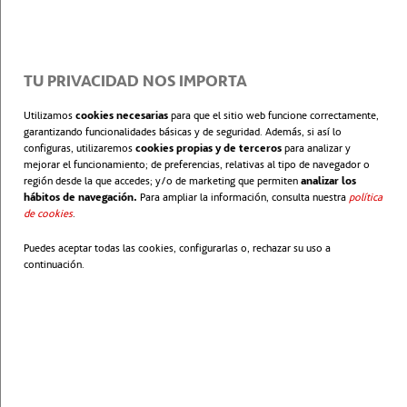
TU PRIVACIDAD NOS IMPORTA
Utilizamos
cookies necesarias
para que el sitio web funcione correctamente,
garantizando funcionalidades básicas y de seguridad. Además, si así lo
configuras, utilizaremos
cookies propias y de terceros
para analizar y
mejorar el funcionamiento; de preferencias, relativas al tipo de navegador o
región desde la que accedes; y/o de marketing que permiten
analizar los
hábitos de navegación.
Para ampliar la información, consulta nuestra
política
de cookies
se abre en una pestaña nueva
.
Puedes aceptar todas las cookies, configurarlas o, rechazar su uso a
continuación.
El
gótico revolucionó la edificación
a lo largo de
los siglos XII y XIII con sus catedrales, ideando