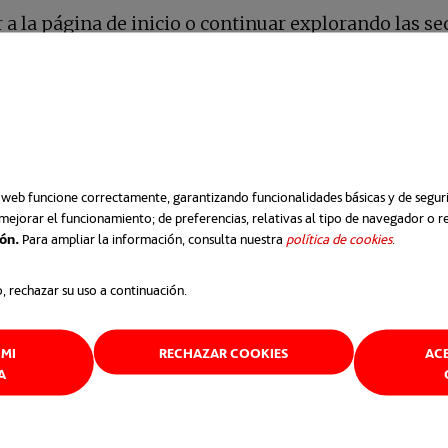
a la página de inicio o continuar explorando las sec
Ir a la home
o web funcione correctamente, garantizando funcionalidades básicas y de segurid
mejorar el funcionamiento; de preferencias, relativas al tipo de navegador o 
ión.
Para ampliar la información, consulta nuestra
política de cookies
se abre e
.
o, rechazar su uso a continuación.
Acepto la
Información s
MI
RECHAZAR COOKIES
AC
A