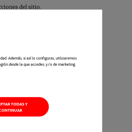
ciones del sitio.
ad. Además, si así lo configuras, utilizaremos
región desde la que accedes; y/o de marketing
n una pestaña nueva
obre protección de datos
EPTAR TODAS Y
CONTINUAR