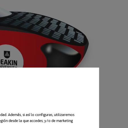
ad. Además, si así lo configuras, utilizaremos
región desde la que accedes; y/o de marketing
uma nova guia