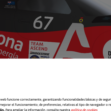
o web funcione correctamente, garantizando funcionalidades básicas y de segurid
mejorar el funcionamiento; de preferencias, relativas al tipo de navegador o 
ión.
Para ampliar la información, consulta nuestra
política de cookies
abre em 
.