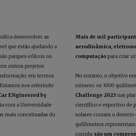
guia
nifica desenvolver as
Mais de mil participan
vel que estão ajudando a
aerodinâmica, eletrome
são parques eólicos ou
computação
para criar u
em outros projetos
ansformação; em termos
No entanto, o objetivo e
 Estamos nos referindo
número: os 3000 quilôme
Car ENgineered by
Challenge 2023
nas plan
ria com a Universidade
científico e esportivo de 
das mais conceituadas do
solares cruzam o deserto 
quilômetros representam 
corrida:
são um comprom