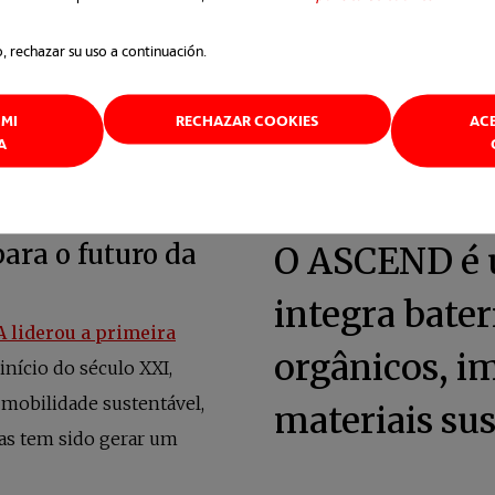
o, rechazar su uso a continuación.
MI
RECHAZAR COOKIES
AC
A
 liderou a primeira
o início do século XXI,
mobilidade sustentável,
cas tem sido gerar um