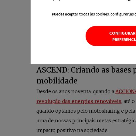
Puedes aceptar todas las cookies, configurarlas 
CONFIGURAR 
PREFERENCI
Desde os anos noventa, quando a
ACCIONA
revolução das energias renováveis
, até 
quando optamos pelo motosharing e pela 
uma de nossas principais metas estratégi
impacto positivo na sociedade.