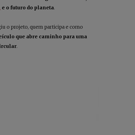
abre em uma nova guia
l
e o futuro do planeta
.
u o projeto, quem participa e como
eículo que abre caminho para uma
ircular
.