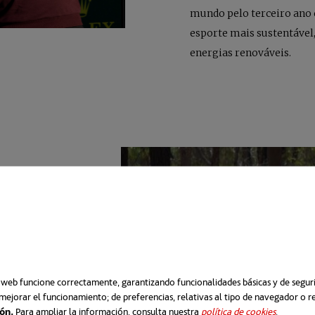
mundo pelo terceiro ano
esporte mais sustentável
energias renováveis.
o web funcione correctamente, garantizando funcionalidades básicas y de segurid
mejorar el funcionamiento; de preferencias, relativas al tipo de navegador o 
ión.
Para ampliar la información, consulta nuestra
política de cookies
abre em 
.