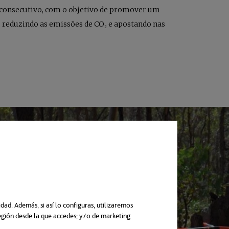
 consecutivo, com o objetivo de promover um
, reduzindo as emissões de CO₂ e apostando nas
ad. Además, si así lo configuras, utilizaremos
región desde la que accedes; y/o de marketing
uma nova guia