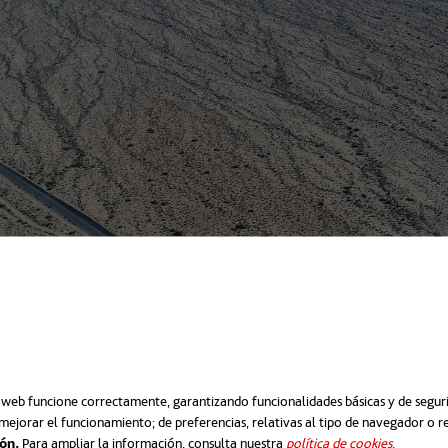
o web funcione correctamente, garantizando funcionalidades básicas y de segurid
mejorar el funcionamiento; de preferencias, relativas al tipo de navegador o 
ión.
Para ampliar la información, consulta nuestra
política de cookies
abre em 
.