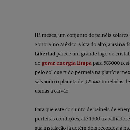
Há meses, um conjunto de painéis solares 
Sonora, no México. Vista do alto, a
usina f
Libertad
parece um grande lago de cristal.
de
gerar energia limpa
para 583.000 res
pelo sol que tudo permeia na planície mex
salvando o planeta de 925.443 toneladas d
usinas a carvão.
Para que este conjunto de painéis de ener
perfeitas condições, até 1.300 trabalhador
sua instalação já detém dois recordes: a