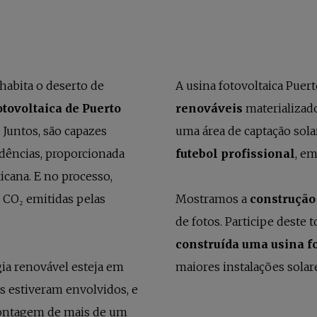
habita o deserto de
A usina fotovoltaica Puer
otovoltaica de Puerto
renováveis
materializad
 Juntos, são capazes
uma área de captação sola
idências, proporcionada
futebol profissional
, e
icana. E no processo,
e CO₂ emitidas pelas
Mostramos a
construção 
de fotos. Participe deste 
construída uma usina f
gia renovável esteja em
maiores instalações solar
es estiveram envolvidos, e
 montagem de mais de um