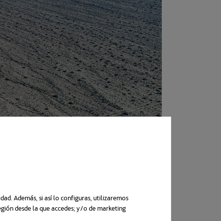
ad. Además, si así lo configuras, utilizaremos
región desde la que accedes; y/o de marketing
uma nova guia