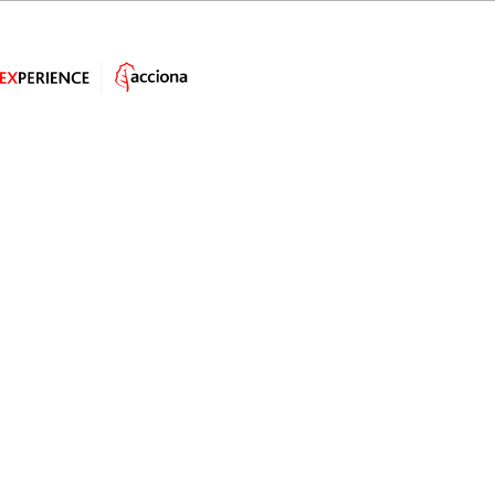
Avenida de la Gran Vía de Hortaleza, 3, 28033 (Madrid)
Informações sobre
protección de dados