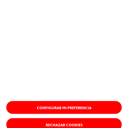
infraestrutura e energia renovável
em todo o mundo.
Visite acciona.com
CONFIGURAR MI PREFERENCIA
RECHAZAR COOKIES