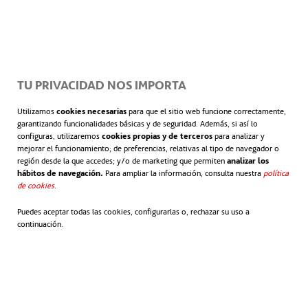
TU PRIVACIDAD NOS IMPORTA
Utilizamos
cookies necesarias
para que el sitio web funcione correctamente,
garantizando funcionalidades básicas y de seguridad. Además, si así lo
configuras, utilizaremos
cookies propias y de terceros
para analizar y
mejorar el funcionamiento; de preferencias, relativas al tipo de navegador o
Aceito as
Informações sobre proteção de dados
región desde la que accedes; y/o de marketing que permiten
analizar los
hábitos de navegación.
Para ampliar la información, consulta nuestra
política
de cookies
abre em uma nova guia
.
Puedes aceptar todas las cookies, configurarlas o, rechazar su uso a
A ACCIONA é líder no
continuación.
fornecimento de soluções
sustentáveis para projetos de